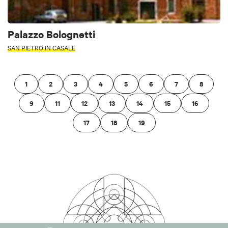
Palazzo Bolognetti
SAN PIETRO IN CASALE
1
2
3
4
5
6
7
8
9
11
12
13
14
15
16
17
18
19