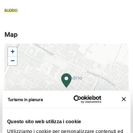
BUDRIO
Map
+
−
Questo sito web utilizza i cookie
|
©
contributors ©
Leaflet
OpenStreetMap
CARTO
Utilizziamo i cookie per personalizzare contenuti ed