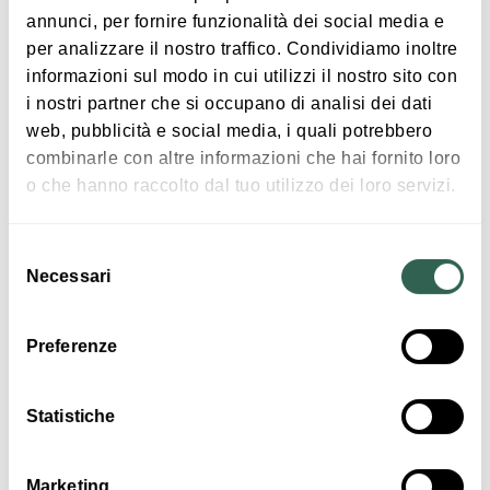
annunci, per fornire funzionalità dei social media e
Happiness Viaggi
per analizzare il nostro traffico. Condividiamo inoltre
Via Bissolati 41
informazioni sul modo in cui utilizzi il nostro sito con
40054 Budrio
i nostri partner che si occupano di analisi dei dati
web, pubblicità e social media, i quali potrebbero
HOW TO GET THERE
combinarle con altre informazioni che hai fornito loro
o che hanno raccolto dal tuo utilizzo dei loro servizi.
Insights
Selezione
Necessari
del
Via Bissolati, 41 - 40054 Budrio (BO)
consenso
Ph. +39 051 808062
Preferenze
Fax +39 051 6931348
info@happinessviaggi.it
Statistiche
www.happinessviaggi.it
Marketing