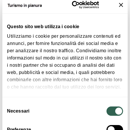
ATTIVITÀ
Questo sito web utilizza i cookie
Utilizziamo i cookie per personalizzare contenuti ed
annunci, per fornire funzionalità dei social media e
per analizzare il nostro traffico. Condividiamo inoltre
informazioni sul modo in cui utilizzi il nostro sito con
i nostri partner che si occupano di analisi dei dati
€ 17
web, pubblicità e social media, i quali potrebbero
Viaggio nella storia del genio automobilistico
combinarle con altre informazioni che hai fornito loro
di Ferruccio Lamborghini
o che hanno raccolto dal tuo utilizzo dei loro servizi.
ARGELATO
Selezione
Necessari
del
ATTIVITÀ
consenso
Preferenze