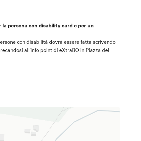
 la persona con disability card e per un
 persone con disabilità dovrà essere fatta scrivendo
ecandosi all’info point di eXtraBO in Piazza del
rtificata
ideri ricevere le newsletter.
vi un testo conforme al GDPR (Regolamento UE 2016/679) da a
e da trekking e pantaloni lunghi, e di portare con sé
cifici del Comune e dell'eventuale URL della piattaforma Voxm
erale, un plaid, una torcia, repellente per insetti,
ul trattamento dei dati personali per l'iscrizione alla Newsl
articoli 13 e 14 del Regolamento (UE) 2016/679 ("GDPR"), il C
iceto informa gli interessati sulle modalità di trattamento dei
ervizio di newsletter.
 Albanelli 13, Bentivoglio (Bo)