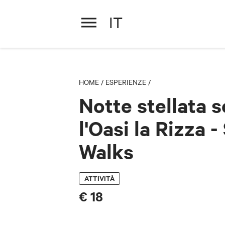
IT
Notte stellata sopra l'Oa
HOME
/
ESPERIENZE
/
Notte stellata 
l'Oasi la Rizza -
Walks
ATTIVITÀ
€ 18