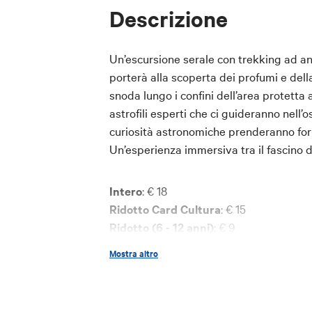
Descrizione
Un’escursione serale con trekking ad ane
porterà alla scoperta dei profumi e della
snoda lungo i confini dell’area protetta 
astrofili esperti che ci guideranno nell’o
curiosità astronomiche prenderanno form
Un’esperienza immersiva tra il fascino d
Intero
: € 18
Ridotto Card Cultura
: € 15
Ridotto (6 - 12 anni)
: € 9
E’ riconosciuto uno sconto del 50% per
Mostra altro
accompagnatore.
La prenotazione di biglietti riservati a
a
extrabo@bolognawelcome.it
oppure r