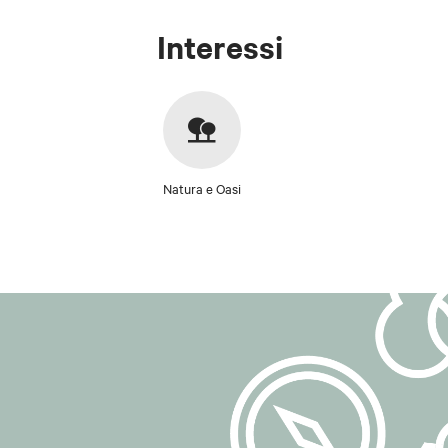
iscrizione.
Interessi
Possono inoltre 
esempio log di a
cancellazione).
## 6. Modalità
Il trattamento a
Natura e Oasi
liceità, corret
adottando misur
## 7. Responsa
Per la gestione
Voxmail
, il cu
GDPR, sulla base
## 8. Comunica
I dati personali