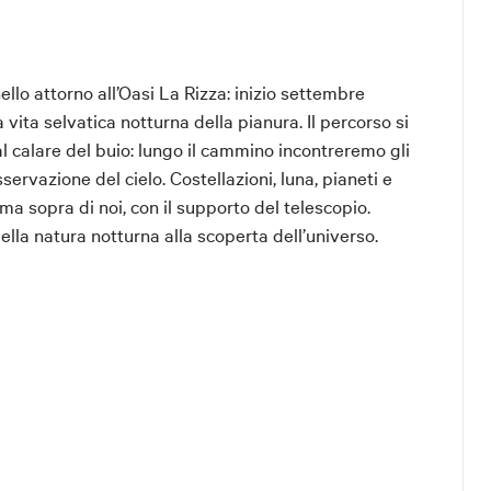
llo attorno all’Oasi La Rizza: inizio settembre
 vita selvatica notturna della pianura. Il percorso si
al calare del buio: lungo il cammino incontreremo gli
sservazione del cielo. Costellazioni, luna, pianeti e
a sopra di noi, con il supporto del telescopio.
ella natura notturna alla scoperta dell’universo.
 la persona con disability card e per un
 persone con disabilità dovrà essere fatta scrivendo
ecandosi all’info point di eXtraBO in Piazza del