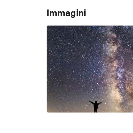
I dati personali
Immagini
gestire l'iscriz
inviare comunicaz
alle comunicazi
gestire eventual
## 4. Base giu
La base giuridic
lett. a) del GDP
Il consenso può
trattamento eff
## 5. Dati trat
Per l'iscrizione
quali:
indirizzo e-mail
eventuali ulteri