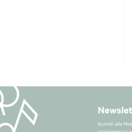
essere trattati dati tecnici relativi alla gestione della piatta
ccesso, data e ora dell'iscrizione, conferma dell'iscrizione e d
 del trattamento
vviene con strumenti informatici e telematici, nel rispetto dei 
tezza, trasparenza, minimizzazione e riservatezza previsti dal 
e tecniche e organizzative adeguate a garantire la sicurezza 
bili del trattamento
 tecnica del servizio di newsletter il Comune si avvale della p
i fornitore opera quale Responsabile del trattamento ai sensi del
 di apposito contratto o altro atto giuridico.
Newslet
zione e diffusione dei dati
Iscriviti alla N
 non saranno diffusi.
aggiornato su ev