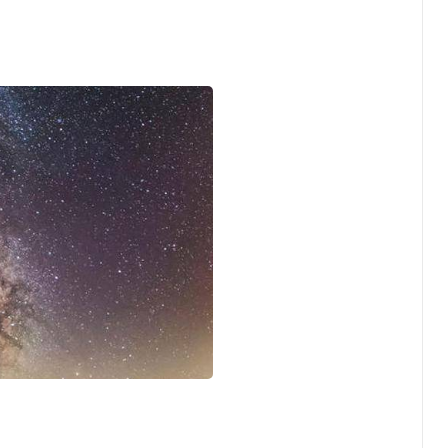
 conferiti dall'interessato sono trattati esclusivamente per:
ione al servizio di newsletter del Comune;
ioni informative relative alle attività, ai servizi, agli eventi, a
oni istituzionali del Comune di San Giovanni in Persiceto;
i richieste di cancellazione dal servizio.
ridica del trattamento
a del trattamento è il "consenso dell'interessato", ai sensi dell'a
R.
 essere revocato in qualsiasi momento senza pregiudicare la l
ettuato prima della revoca.
tati
 vengono raccolti i dati strettamente necessari all'erogazione d
;
ori dati forniti volontariamente dall'interessato attraverso il 