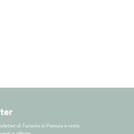
forma (ad
ella
principi di
GDPR,
dei dati.
iattaforma
l'art. 28 del
ter
ewsletter di Turismo in Pianura e resta
enti e offerte