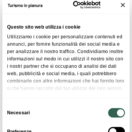
Questo sito web utilizza i cookie
Utilizziamo i cookie per personalizzare contenuti ed
annunci, per fornire funzionalità dei social media e
per analizzare il nostro traffico. Condividiamo inoltre
€ 15
informazioni sul modo in cui utilizzi il nostro sito con
i nostri partner che si occupano di analisi dei dati
La vita nel suolo
web, pubblicità e social media, i quali potrebbero
ANZOLA DELL'EMILIA
combinarle con altre informazioni che hai fornito loro
o che hanno raccolto dal tuo utilizzo dei loro servizi.
ATTIVITÀ
Selezione
Necessari
del
consenso
Preferenze