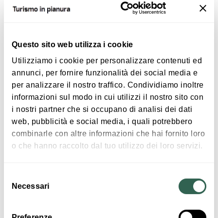
ATTIVITÀ
Questo sito web utilizza i cookie
Utilizziamo i cookie per personalizzare contenuti ed
annunci, per fornire funzionalità dei social media e
per analizzare il nostro traffico. Condividiamo inoltre
informazioni sul modo in cui utilizzi il nostro sito con
€ 35
i nostri partner che si occupano di analisi dei dati
Armonie del Territorio
web, pubblicità e social media, i quali potrebbero
combinarle con altre informazioni che hai fornito loro
SAN GIOVANNI IN PERSICETO
o che hanno raccolto dal tuo utilizzo dei loro servizi.
ATTIVITÀ
Selezione
Necessari
del
consenso
Preferenze