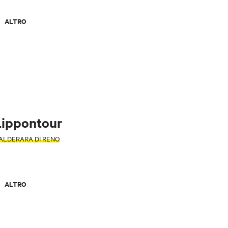
ALTRO
Lippontour
ALDERARA DI RENO
dattare con i
ail.
ALTRO
ori
etter
omune di San
 dati personali