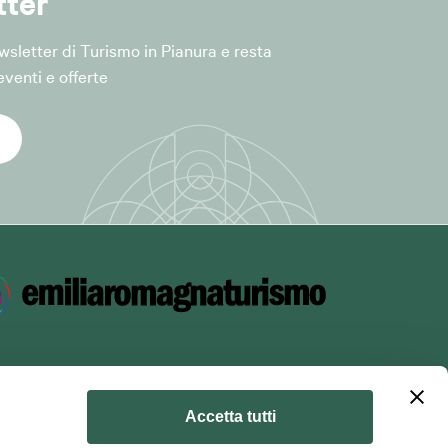
tter
Newsletter di Turismo in Pianura e resta
venti e offerte
lle iniziative e
rt. 6, par. 1,
iceità del
el servizio,
Accetta tutti