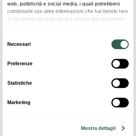
web, pubblicità e social media, i quali potrebbero
Anaheim Viaggi
combinarle con altre informazioni che hai fornito loro
Via Borgo 1B
o che hanno raccolto dal tuo utilizzo dei loro servizi.
40061 Minerbio
Selezione
COME ARRIVARE
Necessari
del
consenso
Preferenze
Contatti
Statistiche
Marketing
Mostra dettagli