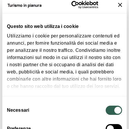
ATTIVITÀ
Questo sito web utilizza i cookie
Utilizziamo i cookie per personalizzare contenuti ed
annunci, per fornire funzionalità dei social media e
per analizzare il nostro traffico. Condividiamo inoltre
informazioni sul modo in cui utilizzi il nostro sito con
i nostri partner che si occupano di analisi dei dati
€ 15
web, pubblicità e social media, i quali potrebbero
Castello di Galeazza - Visita guidata
combinarle con altre informazioni che hai fornito loro
o che hanno raccolto dal tuo utilizzo dei loro servizi.
CREVALCORE
Selezione
ATTIVITÀ
Necessari
del
consenso
Preferenze