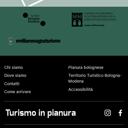
Fax
Televisore uso comune
Frigo bar
Giochi bambini
Si parla inglese
Si parla francese
Si parla tedesco
Chi siamo
Pianura bolognese
Lavatura/stiratura
Dove siamo
Territorio Turistico Bologna-
Si parla spagnolo
Modena
Contatti
Accessibilità
Altre lingue
Come arrivare
Internet point
Prima colazione
Accettazione gruppi
Cassetta di sicurezza