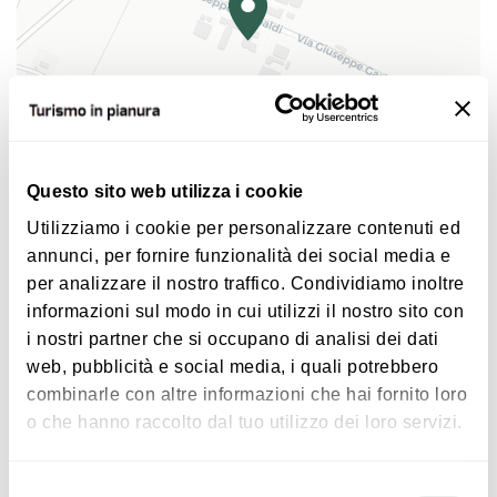
Staff sempre cordiale e disponibile saprà
accoglierti al meglio e venire incontro alle tue
esigenze.
Questo sito web utilizza i cookie
|
©
contributors ©
Leaflet
OpenStreetMap
CARTO
Utilizziamo i cookie per personalizzare contenuti ed
Jr Hotels Gate7 Bologna
annunci, per fornire funzionalità dei social media e
Via G. Garibaldi 4
per analizzare il nostro traffico. Condividiamo inoltre
40012 Calderara di Reno
informazioni sul modo in cui utilizzi il nostro sito con
i nostri partner che si occupano di analisi dei dati
COME ARRIVARE
web, pubblicità e social media, i quali potrebbero
combinarle con altre informazioni che hai fornito loro
o che hanno raccolto dal tuo utilizzo dei loro servizi.
Dettagli
Selezione