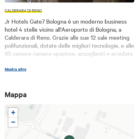
CALDERARA DI RENO
Jr Hotels Gate7 Bologna è un moderno business
hotel 4 stelle vicino all'Aeroporto di Bologna, a
Calderara di Reno. Grazie alle sue 12 sale meeting
polifunzionali, dotate delle migliori tecnologie, e alle
95 camere camere spaziose, accoglienti e arredate
in stile moderno, l'albergo soddisfa in pieno le
attese del cliente rendendo esclusivo e
Mostra altro
confortevole il suo soggiorno. Il punto di forza è la
posizione stategica: l'hotel è facilmente
Mappa
raggiungibile sia per chi arriva in aereo che in auto
dall'Autostrada, rappresenta la scelta ideale sia per
pernottamenti di lavoro, viaggi d'affari, ma anche
+
per chi vuole visitare Bologna per turismo. Il centro
−
della città è raggiungibile in pochi minuti, anche
grazie ai mezzi pubblici nelle vicinanze. Il nostro