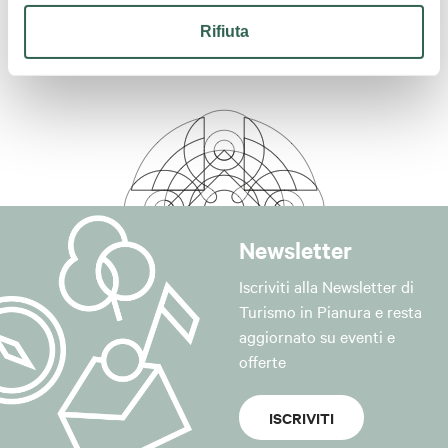
Sala Congressi
Rifiuta
Ristorante/Sala Colazione
Aria condizionata
Autorimessa/garage
Ascensore
Asciugacapelli
Servizio in camera
Newsletter
Bar
Servizio sveglia
Iscriviti alla Newsletter di
Servizio transfer
Turismo in Pianura e resta
aggiornato su eventi e
Cassetta di sicurezza in camera
offerte
Centro business
Telefono in camera
ISCRIVITI
TV in camera