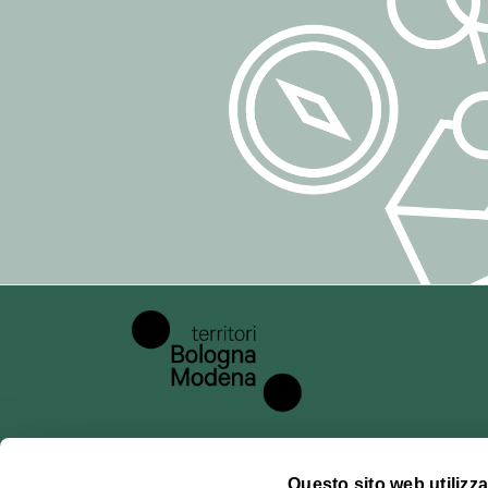
Idromassaggio
lett. a) del GDP
Si parla tedesco
Il consenso può
Lavatura/stiratura
trattamento eff
Altre lingue
Internet point
## 5. Dati trat
Per l'iscrizione
Prima colazione
quali:
Cassetta di sicurezza
indirizzo e-mail
Cucina ad uso comune
eventuali ulteri
Lavatrice
iscrizione.
Parcheggio incustodito
Possono inoltre 
esempio log di a
Riscaldamento autonomo in camera
cancellazione).
Si accettano piccoli animali domestici
Visite guidate
## 6. Modalità
Il trattamento a
Bancomat
Questo sito web utilizza