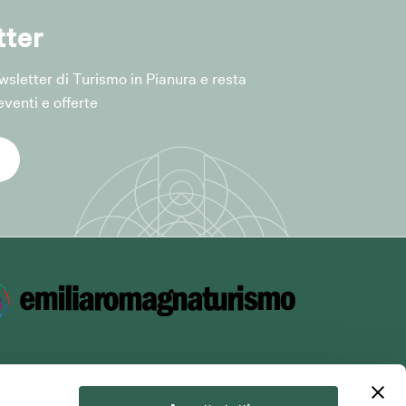
tter
iceità del
Newsletter di Turismo in Pianura e resta
venti e offerte
el servizio,
modulo di
forma (ad
ella
principi di