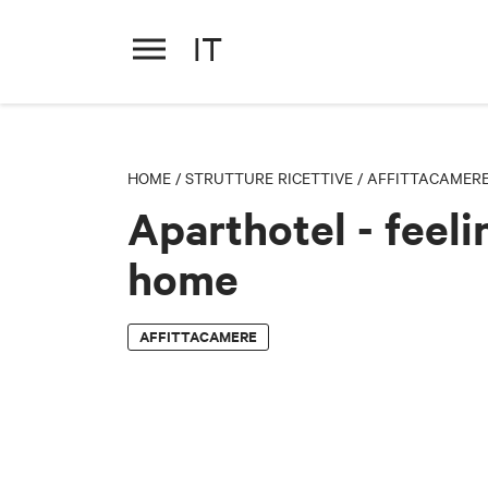
IT
Aparthotel - feeling at home
HOME
/
STRUTTURE RICETTIVE
/
AFFITTACAMER
Aparthotel - feeli
home
AFFITTACAMERE