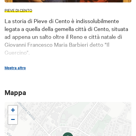
PIEVE DI CENTO
La storia di Pieve di Cento è indissolubilmente
legata a quella della gemella città di Cento, situata
ad appena un salto oltre il Reno e città natale di
Giovanni Francesco Maria Barbieri detto "Il
Guercino".
Mostra altro
Attraversato dal corso medio del fiume Reno,
il pianeggiante territorio emiliano del
Centopievese si presta per natura a rilassanti
Mappa
escursioni in bicicletta.
+
La
bici è ancora il mezzo più utilizzato
per i
piccoli spostamenti quotidiani e per chi visita
−
questa terra è bello confondersi tra i
Centopievesi e partire per la visita delle bellezze