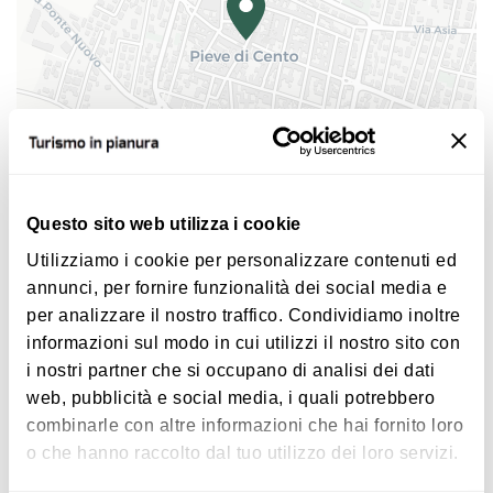
storico-artistiche del luogo.
Questo è l'itinerario consigliato:
Pieve di Cento
(BO): MAGI'900 Museo delle
eccellenze artistiche e storiche Pinacoteca Civica
|
©
contributors ©
Leaflet
OpenStreetMap
CARTO
- piazza Andrea Costa 10
Questo sito web utilizza i cookie
In bici nella Terra del Guercino
Utilizziamo i cookie per personalizzare contenuti ed
Piazza Andrea Costa
Cento
(FE): Porta Pieve, Piazza Guercino,
annunci, per fornire funzionalità dei social media e
40066 Pieve di Cento
Pinacoteca Civica (chiusa) , Basilica di San Biagio
per analizzare il nostro traffico. Condividiamo inoltre
(chiusa), Chiesa dei Servi e Chiesa del Rosario
informazioni sul modo in cui utilizzi il nostro sito con
COME ARRIVARE
(chiuse )
i nostri partner che si occupano di analisi dei dati
web, pubblicità e social media, i quali potrebbero
Corporeno
(FE): Chiesa di San Giorgio (chiusa)
combinarle con altre informazioni che hai fornito loro
Interessi
o che hanno raccolto dal tuo utilizzo dei loro servizi.
Renazzo
(FE): Chiesa di San Sebastiano (chiusa)