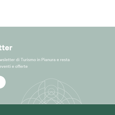
rt. 6, par. 1,
iceità del
tter
Newsletter di Turismo in Pianura e resta
el servizio,
venti e offerte
modulo di
forma (ad
ella