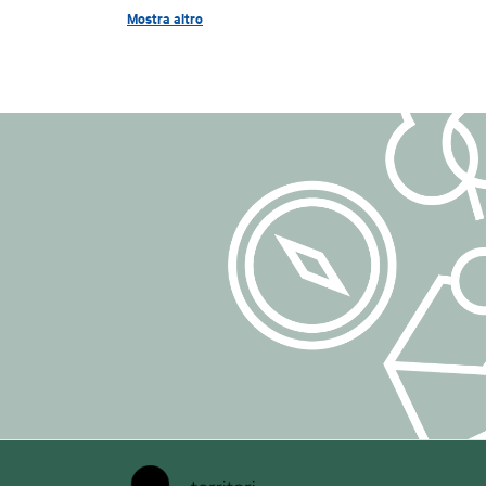
Via Emilia Levante, 292 - 40068 San Lazzaro
gestire eventual
Mostra altro
Tel./Fax 0039 051 6255924
## 4. Base giu
La base giuridic
DUE RUOTE
lett. a) del GDP
Via S. Stefano, 14/D - Bologna
Tel./Fax 0039 051 233337
Il consenso può
trattamento eff
## 5. Dati trat
Per l'iscrizione
quali:
indirizzo e-mail
eventuali ulteri
iscrizione.
Possono inoltre 
esempio log di a
cancellazione).