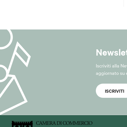
 di Savena (BO)
i richieste di cancellazione dal servizio.
ridica del trattamento
a del trattamento è il "consenso dell'interessato", ai sensi dell'a
R.
 essere revocato in qualsiasi momento senza pregiudicare la l
ettuato prima della revoca.
Newsle
tati
Iscriviti alla 
 vengono raccolti i dati strettamente necessari all'erogazione d
aggiornato su e
;
ISCRIVITI
ori dati forniti volontariamente dall'interessato attraverso il 
essere trattati dati tecnici relativi alla gestione della piatta
ccesso, data e ora dell'iscrizione, conferma dell'iscrizione e d