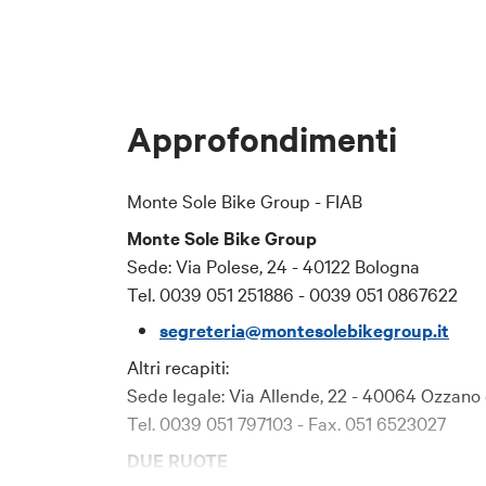
E-mail: [inserir
Telefono: [inser
## 2. Responsa
Approfondimenti
Il Responsabile
Lepida ScpA.
Monte Sole Bike Group - FIAB
Per contattare 
Monte Sole Bike Group
e-mail:
dpo-tea
Sede: Via Polese, 24 - 40122 Bologna
PEC:
segreteria
Tel. 0039 051 251886 - 0039 051 0867622
segreteria@montesolebikegroup.it
## 3. Finalità 
Altri recapiti:
I dati personali
Sede legale: Via Allende, 22 - 40064 Ozzano 
gestire l'iscriz
Tel. 0039 051 797103 - Fax. 051 6523027
inviare comunicaz
DUE RUOTE
alle comunicazi