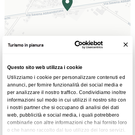
vestita di abiti in tessuto, risalente all’epoca della
prima costruzione seicentesca.
|
©
contributors ©
Leaflet
OpenStreetMap
CARTO
Chiesa di Santa Maria Lauretana
Questo sito web utilizza i cookie
Via Savena Abbandonata 20
Utilizziamo i cookie per personalizzare contenuti ed
40052 Baricella
annunci, per fornire funzionalità dei social media e
per analizzare il nostro traffico. Condividiamo inoltre
COME ARRIVARE
informazioni sul modo in cui utilizzi il nostro sito con
i nostri partner che si occupano di analisi dei dati
web, pubblicità e social media, i quali potrebbero
Interessi
combinarle con altre informazioni che hai fornito loro
o che hanno raccolto dal tuo utilizzo dei loro servizi.