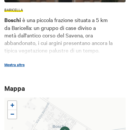
BARICELLA
Boschi
è una piccola frazione situata a 5 km
da Baricella: un gruppo di case diviso a
metà dall'antico corso del Savena, ora
abbandonato, i cui argini presentano ancora la
tipica vegetazione palustre di un tempo.
Mostra altro
A destra dell'argine sorge la chiesa di di Santa
Maria Lauretana, fatta edificare nel 1619 dal
senatore Cesare Bianchetti
che voleva veder
Mappa
sorgere un luogo di devozione dedicato alla Beata
Vergine Maria. La chiesa che vediamo oggi è il
+
risultato di addizioni avvenute nei secoli successivi.
−
All’interno si trova una
bellissima Madonna lignea