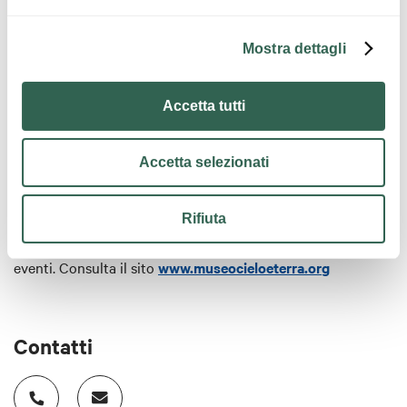
Mostra dettagli
Orari
Accetta tutti
Accetta selezionati
Osservatorio
: venerdì dalle 21 alle 23.
Gruppo Astrofili Persicetani
Apertura a cura del
Rifiuta
Planetario
: venerdì dalle ore 21:00 (biglietto intero 6 euro,
ridotto 4 euro).
Domenica, solo in occasione di
eventi
.
Consulta il sito
www.museocieloeterra.or
g
Contatti