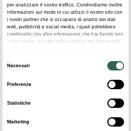
per analizzare il nostro traffico. Condividiamo inoltre
Apertura a cura del
Gruppo Astrofili Persicetani
.
informazioni sul modo in cui utilizzi il nostro sito con
i nostri partner che si occupano di analisi dei dati
Tariffe
:
web, pubblicità e social media, i quali potrebbero
Osservatorio: ingresso gratuito
combinarle con altre informazioni che hai fornito loro
Planetario
: intero 6,00€, ridotto 4,00€
o che hanno raccolto dal tuo utilizzo dei loro servizi.
Mostra altro
Selezione
Necessari
del
consenso
Interessi
Preferenze
Statistiche
Natura e Oasi
Marketing