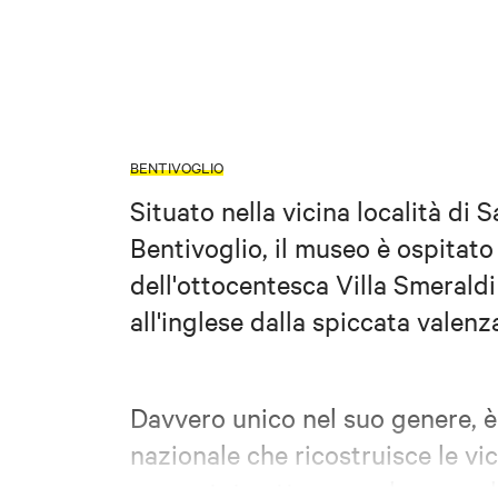
BENTIVOGLIO
Situato nella vicina località di 
Bentivoglio, il museo è ospitato
dell'ottocentesca Villa Smerald
all'inglese dalla spiccata valenz
Davvero unico nel suo genere, 
nazionale che ricostruisce le v
raccontate attraverso le sue col