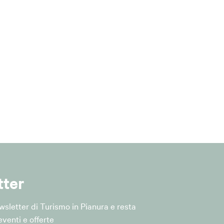
l Comune è
lle iniziative e
tter
rt. 6, par. 1,
Newsletter di Turismo in Pianura e resta
venti e offerte