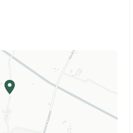
icca collezione di macchine agricole
,
ita e al lavoro contadino nel
tano i diversi cicli produttivi (la
approfondimenti su prodotti locali come
zioni di ambienti della casa rurale.
oni temporanee
consente di
he legate all'archeologia contadina e
ideri ricevere le newsletter.