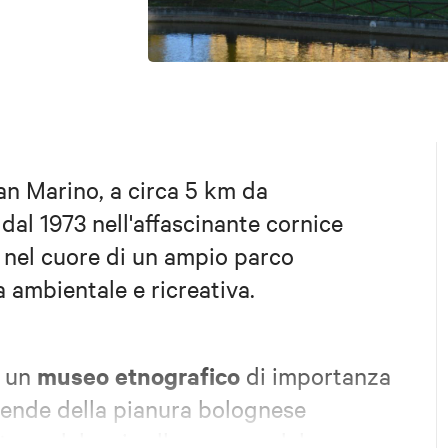
San Marino, a circa 5 km da
 dal 1973 nell'affascinante cornice
i nel cuore di un ampio parco
a ambientale e ricreativa.
museo etnografico
è un
di importanza
icende della pianura bolognese
ture, dal mais alla canapa, dal grano