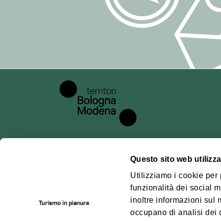
Il consenso può
trattamento eff
## 5. Dati trat
Per l'iscrizione
quali:
indirizzo e-mail
eventuali ulteri
iscrizione.
Possono inoltre 
esempio log di a
cancellazione).
Questo sito web utilizza
## 6. Modalità
Chi siamo
Pianu
Utilizziamo i cookie per
Il trattamento a
funzionalità dei social m
Dove siamo
Territ
liceità, corret
inoltre informazioni sul m
Mode
Contatti
adottando misur
occupano di analisi dei 
Access