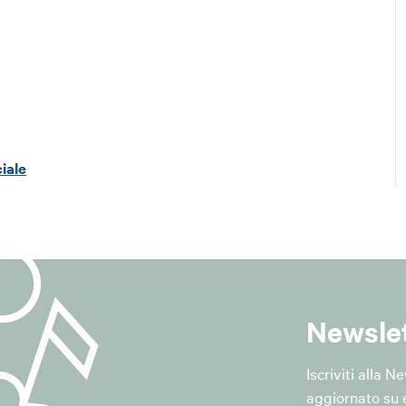
 della Protezione dei Dati (Data Protection Officer - DPO) de
il DPO:
m@lepida.it
@pec.lepida.it
del trattamento
ciale
 conferiti dall'interessato sono trattati esclusivamente per:
ione al servizio di newsletter del Comune;
ioni informative relative alle attività, ai servizi, agli eventi, a
oni istituzionali del Comune di San Giovanni in Persiceto;
i richieste di cancellazione dal servizio.
ridica del trattamento
Newsle
a del trattamento è il "consenso dell'interessato", ai sensi dell'a
R.
Iscriviti alla 
aggiornato su e