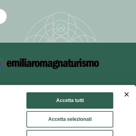
iceità del
el servizio,
modulo di
forma (ad
ella
Accetta tutti
principi di
Accetta selezionati
GDPR,
dei dati.
kie policy
Condizioni di utilizzo
Condizioni di vendita