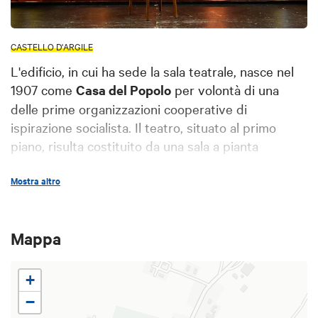
CASTELLO D'ARGILE
L'edificio, in cui ha sede la sala teatrale, nasce nel
1907 come
Casa del Popolo
per volontà di una
delle prime organizzazioni cooperative di
ispirazione socialista. Il teatro, situato al primo
piano, risulta costituito da una sala a pianta
rettangolare con una balconata dalle sottili colonne
in legno, che corre lungo i tre lati.
Mostra altro
L'inaugurazione avviene il 22 settembre 1907 alla
presenza dei deputati socialisti Ferri e Bentini. Sia
Mappa
negli anni che precedono il primo conflitto
mondiale che successivamente ospita spettacoli,
+
riunioni politiche e sindacali. Con l'avvento del
fascismo diventa Casa del Fascio e nel dopoguerra
−
torna ad essere sede della locale Casa del Popolo.