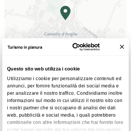
Nel 1981 il Comune, proprietario del teatro, lo
ristruttura e in quell'occasione viene posta
all'ingresso della sala una lapide che ricorda il
tenore Francesco Grassilli, padre dell'attore Raoul,
nativo di Castello d'Argile.
Negli anni ’90 necessità di interventi di
adeguamento normativo e l’Amministrazione
|
©
contributors ©
Leaflet
OpenStreetMap
CARTO
decide l’acquisizione dell’intero edificio in cui si
Questo sito web utilizza i cookie
trova il Teatro e realizza un importante intervento
Teatro comunale La Casa del Popolo di Castello d'Argile
Utilizziamo i cookie per personalizzare contenuti ed
di ristrutturazione. Reinaugurato il 25 aprile 2004 il
Via Matteotti 150
annunci, per fornire funzionalità dei social media e
teatro, che può essere utilizzato anche come sede
40050 Castello d'Argile
per analizzare il nostro traffico. Condividiamo inoltre
espositiva, ospita permanentemente rassegne
informazioni sul modo in cui utilizzi il nostro sito con
COME ARRIVARE
teatrali e musicali. Danneggiato dal terremoto del
i nostri partner che si occupano di analisi dei dati
maggio 2012, il teatro è stato dichiarato inagibile e
web, pubblicità e social media, i quali potrebbero
chiuso per un breve periodo. Risarcito dai danni ha
combinarle con altre informazioni che hai fornito loro
riaperto il 7 ottobre 2013 e denominato "La Casa
Interessi
o che hanno raccolto dal tuo utilizzo dei loro servizi.