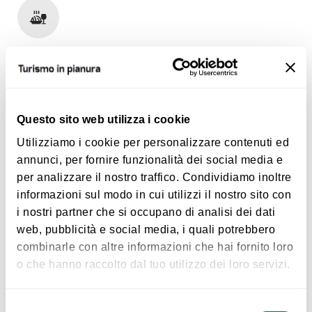
Enogastronomia
Questo sito web utilizza i cookie
Utilizziamo i cookie per personalizzare contenuti ed
annunci, per fornire funzionalità dei social media e
Dettagli
per analizzare il nostro traffico. Condividiamo inoltre
informazioni sul modo in cui utilizzi il nostro sito con
i nostri partner che si occupano di analisi dei dati
Servizi
web, pubblicità e social media, i quali potrebbero
combinarle con altre informazioni che hai fornito loro
aria condizionata - parcheggio privato - parcheggio
o che hanno raccolto dal tuo utilizzo dei loro servizi.
pubblico nelle vicinanze - locale storico – Carta dei vini -
prenotazione obbligatoria - accettazione gruppi - sala
privata - wi-fi - giardino/dehor - giochi per bambini - musica
Selezione