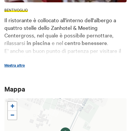
BENTIVOGLIO
Il ristorante è collocato all'interno dell'albergo a
quattro stelle dello Zanhotel & Meeting
Centergross, nel quale è possibile pernottare,
rilassarsi
in piscina
e nel
centro benessere
.
E' anche un buon punto di partenza per visitare il
Museo della Civilità Contadina di San Martino di
Bentivoglio.
Mostra altro
Il locale è adatto a soddisfare ogni tipo di richiesta
Mappa
della clientela: da ricevimenti familiari a cene di
lavoro, fino a conferenze o esposizioni d'arte e
+
sfilate di moda: è disponibile una sala per eventi a
−
bordo piscina, ideale per il periodo estivo.