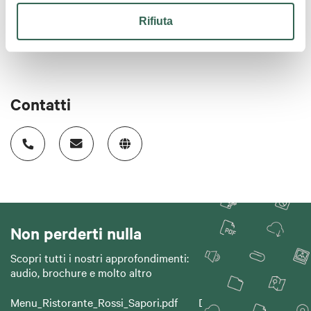
Orario di apertura:
dal lunedì al venerdì mezzogiorno e sera
- domenica alla sera
Carte di credito:
Diners, Visa, Mastercard, American
Rifiuta
Express, Maestro, Bancomat
Chiusura settimanale:
sabato
Contatti
Non perderti nulla
Scopri tutti i nostri approfondimenti:
audio, brochure e molto altro
Menu_Ristorante_Rossi_Sapori.pdf
Download