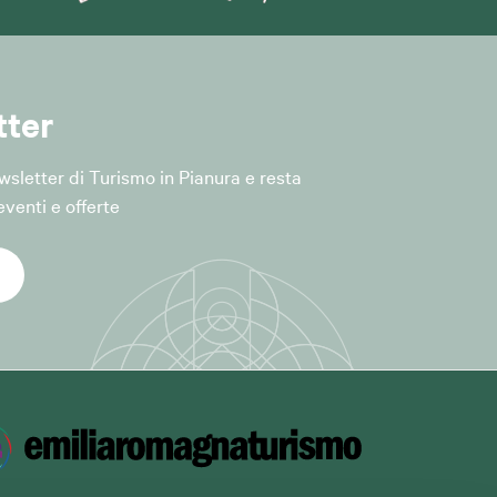
principi di
GDPR,
dei dati.
tter
iattaforma
Newsletter di Turismo in Pianura e resta
l'art. 28 del
venti e offerte
ento o a
servizio, nei