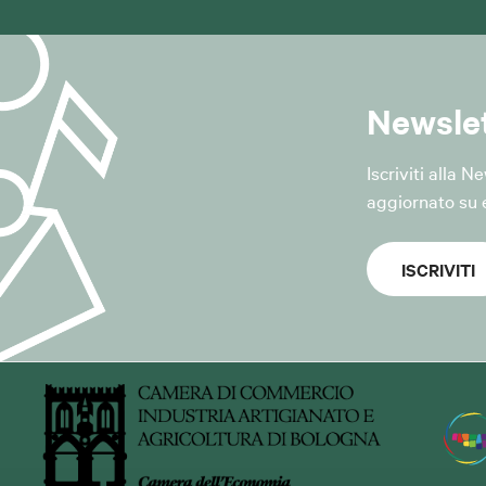
vviene con strumenti informatici e telematici, nel rispetto dei 
tezza, trasparenza, minimizzazione e riservatezza previsti dal 
e tecniche e organizzative adeguate a garantire la sicurezza 
Newsle
bili del trattamento
 tecnica del servizio di newsletter il Comune si avvale della p
Iscriviti alla 
i fornitore opera quale Responsabile del trattamento ai sensi del
aggiornato su e
 di apposito contratto o altro atto giuridico.
ISCRIVITI
zione e diffusione dei dati
 non saranno diffusi.
 comunicati esclusivamente a soggetti autorizzati al trattam
erano quali Responsabili del trattamento per l'erogazione del 
lità sopra indicate.
zione dei dati