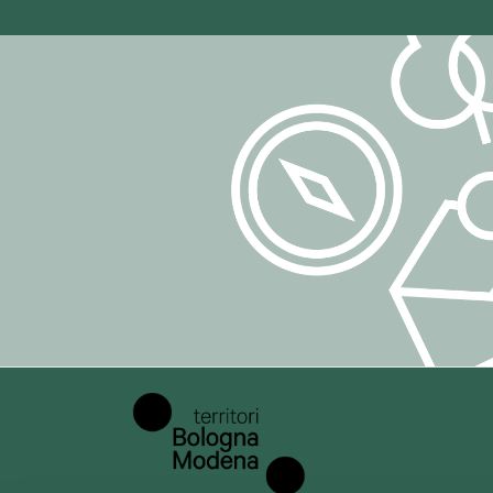
Il trattamento a
liceità, corret
adottando misur
## 7. Responsa
Per la gestione
Voxmail
, il cu
GDPR, sulla base
## 8. Comunica
I dati personali
Potranno essere
fornitori che op
limiti delle fina
## 9. Conserva