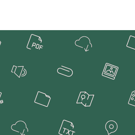
rt. 6, par. 1,
iceità del
el servizio,
modulo di
forma (ad
ella