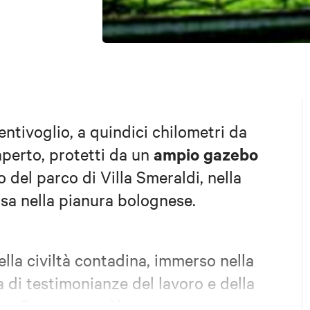
entivoglio, a quindici chilometri da
ampio gazebo
'aperto, protetti da un
o del parco di Villa Smeraldi, nella
rsa nella pianura bolognese.
ella civiltà contadina, immerso nella
a di testimonianze del lavoro e della
tra Ottocento e Novecento.