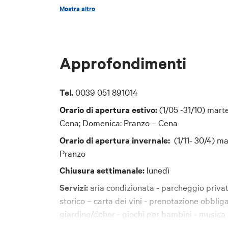
tradizionale bolognese
Mostra altro
Telefono: [inser
Prezzo
## 2. Responsa
Il Responsabile
20-30 euro
Approfondimenti
Lepida ScpA.
Carte accettate
Per contattare 
Tel.
0039 051 891014
e-mail:
dpo-tea
Bancomat, Mastercard, Visa, American Expre
Orario di apertura estivo:
(1/05 -31/10) mart
PEC:
segreteria
Cena; Domenica: Pranzo – Cena
Orario di apertura invernale:
(1/11- 30/4) m
## 3. Finalità 
Pranzo
I dati personali
Chiusura settimanale:
lunedì
gestire l'iscriz
inviare comunicaz
Servizi:
aria condizionata - parcheggio privat
alle comunicazi
storico – carta dei vini - prenotazione obbliga
gestire eventual
giardino/dehor - giochi per bambini - musica 
## 4. Base giu