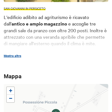
SAN GIOVANNI IN PERSICETO
L'edificio adibito ad agriturismo è ricavato
dall'
antico
e
ampio magazzino
e accoglie tre
grandi sale da pranzo con oltre 200 posti. Inoltre è
attrezzato con una veranda apribile che permette
di mangiare all'esterno quando il clima è mite.
Mostra altro
Il locale organizza eventi grazie alla presenza di
un'
area convegni
, adatta a contenere fino a
sessanta persone e di un secondo punto di ristoro
Mappa
utilizzato per happy hour e aperitivi con stuzzichini
e gnocco fritto. Possibilità di scegliere anche il
+
menù degustazione (sui 25 euro).
−
In possesso del marchio di qualità
DegustiBo
,