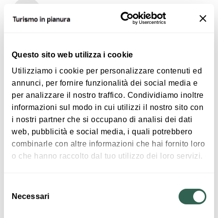
Enogastronomia
Questo sito web utilizza i cookie
Utilizziamo i cookie per personalizzare contenuti ed
annunci, per fornire funzionalità dei social media e
per analizzare il nostro traffico. Condividiamo inoltre
informazioni sul modo in cui utilizzi il nostro sito con
i nostri partner che si occupano di analisi dei dati
Dettagli
web, pubblicità e social media, i quali potrebbero
combinarle con altre informazioni che hai fornito loro
o che hanno raccolto dal tuo utilizzo dei loro servizi.
Servizi
aria condizionata - parcheggio privato - parcheggio
Selezione
pubblico nelle vicinanze - locale storico – Carta dei vini -
Necessari
del
prenotazione obbligatoria - accettazione gruppi - sala
consenso
privata - wi-fi - giardino/dehor - giochi per bambini - musica