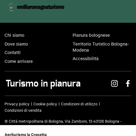
Chi siamo
Pianura bolognese
Dove siamo
Territorio Turistico Bologna-
Modena
Contatti
Accessibilità
Come arrivare
Privacy policy
Cookie policy
Condizioni di utilizzo
Condizioni di vendita
© Città metropolitana di Bologna, Via Zamboni, 13 40126 Bologna -
Codice fiscale/Partita IVA 03428581205 Centralino
051 659 8111
- Posta
certificata:
cm.bo@cert.cittametropolitana.bo.it
Agriturismo la Crocetta