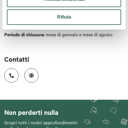
Orario di apertura:
venerdì e sabato sera, domenica e festivi
Carte di credito:
Visa, Mastercard, Bancomat
a pranzo, altri giorni solo su prenotazione per gruppi.
Orario pranzo 12.00, orario serale 19.30.
Rifiuta
Chiusura settimanale
: lunedì e martedì
Periodo di chiusura:
mese di gennaio e mese di agosto
Contatti
Non perderti nulla
Scopri tutti i nostri approfondimenti: