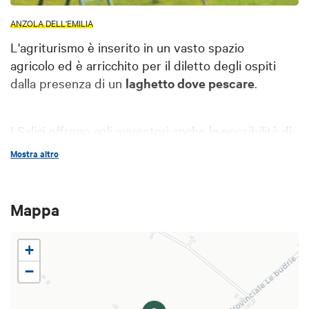
ANZOLA DELL'EMILIA
L'agriturismo è inserito in un vasto spazio
agricolo ed è arricchito per il diletto degli ospiti
dalla presenza di un
laghetto dove pescare
.
I Salici offrono agli avventori anche la possibilità di
acquistare i prodotti aziendali presso un
piccolo
Mostra altro
spaccio
: frutta e verdura da agricoltura a difesa
integrata, vini DOC e IGT, marmellate, oltre a
patate DOP, liquori e altre delizie.
Mappa
+
In possesso del marchio di qualità
DegustiBo
,
l'agriturismo garantisce la presenza di menù
−
stagionali composti esclusivamente di specialità
bolognesi preparate utilizzando soprattutto