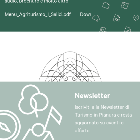
audio, brochure e molto altro
Menu_Agriturismo_I_Salici.pdf
Download
Newsletter
Iscriviti alla Newsletter di
Turismo in Pianura e resta
aggiornato su eventi e
offerte