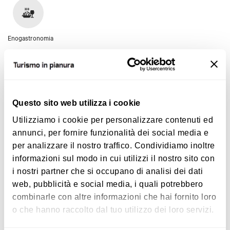
Enogastronomia
Questo sito web utilizza i cookie
Utilizziamo i cookie per personalizzare contenuti ed
Dettagli
annunci, per fornire funzionalità dei social media e
per analizzare il nostro traffico. Condividiamo inoltre
informazioni sul modo in cui utilizzi il nostro sito con
Servizi
i nostri partner che si occupano di analisi dei dati
web, pubblicità e social media, i quali potrebbero
accettazione gruppi - aria condizionata - parcheggio
combinarle con altre informazioni che hai fornito loro
privato - parcheggio pubblico nelle vicinanze - locale
o che hanno raccolto dal tuo utilizzo dei loro servizi.
storico – Carta dei vini - prenotazione obbligatoria - sala
privata - wi-fi - giardino/dehor - giochi per bambini - musica