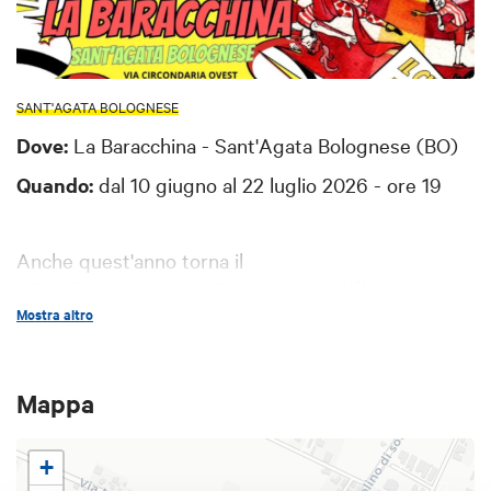
SANT'AGATA BOLOGNESE
Dove:
La Baracchina - Sant'Agata Bolognese (BO)
Quando:
dal 10 giugno al 22 luglio 2026 - ore 19
Anche quest'anno torna il
#RESTIAMOAGALLATOUR, il circo diffuso a cura
Mostra altro
di Wanda Circus.
Comicità, magia e divertimento per tutta la
famiglia!
Mappa
mercoledì 10 giugno - "Il magico Turra", spettacolo
+
di magia