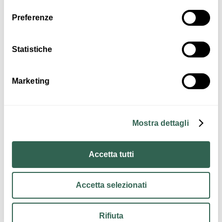
Interessi
Preferenze
Statistiche
Musica e
Spettacolo
Marketing
Mostra dettagli
Accetta tutti
Contatti
Accetta selezionati
Rifiuta