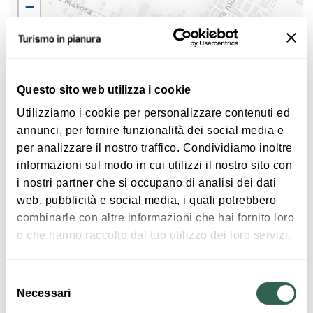
−
mercoledì 24 giugno - "Fagiolino pescatore", I
burattini di Mattia
mercoledì 8 luglio - "Play People", spettacolo di
giocoleria
Questo sito web utilizza i cookie
mercoledì 22 luglio - "Gran cabaret di circo e
Utilizziamo i cookie per personalizzare contenuti ed
sputafuoco"
annunci, per fornire funzionalità dei social media e
per analizzare il nostro traffico. Condividiamo inoltre
informazioni sul modo in cui utilizzi il nostro sito con
Ingresso libero a offerta libera
|
©
contributors ©
Leaflet
OpenStreetMap
CARTO
i nostri partner che si occupano di analisi dei dati
#RESTIAMOAGALLATOUR2026 - Sant'Agata Bolognese
web, pubblicità e social media, i quali potrebbero
Via Circondaria Ovest 32
combinarle con altre informazioni che hai fornito loro
40019 Sant'Agata Bolognese
o che hanno raccolto dal tuo utilizzo dei loro servizi.
COME ARRIVARE
Selezione
Necessari
del
consenso