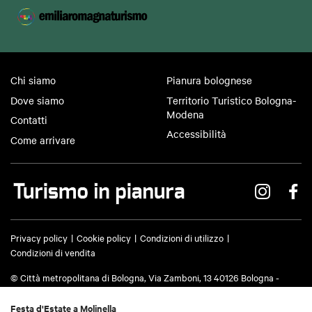
Chi siamo
Pianura bolognese
Dove siamo
Territorio Turistico Bologna-
Modena
Contatti
Accessibilità
Come arrivare
Privacy policy
Cookie policy
Condizioni di utilizzo
Condizioni di vendita
© Città metropolitana di Bologna, Via Zamboni, 13 40126 Bologna -
Codice fiscale/Partita IVA 03428581205 Centralino
051 659 8111
- Posta
certificata:
cm.bo@cert.cittametropolitana.bo.it
Festa d'Estate a Molinella