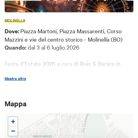
MOLINELLA
Dove:
Piazza Martoni, Piazza Massarenti, Corso
Mazzini e vie del centro storico - Molinella (BO)
Quando:
dal 3 al 6 luglio 2026
Festa d’Estate 2026 a cura di Brés & Baràca in
collaborazione con Pro Loco di Molinella e con il
Mostra altro
patrocinio del Comune.
Tutte le sere: Luna Park, giostre, musica,
spettacoli, Street food, Tombola.
Mappa
Programma spettacoli, palco principale:
+
Venerdì 3 luglio - Joe Dibrutto: live show.
−
Sabato 4 luglio - Selezioni Miss Italia.