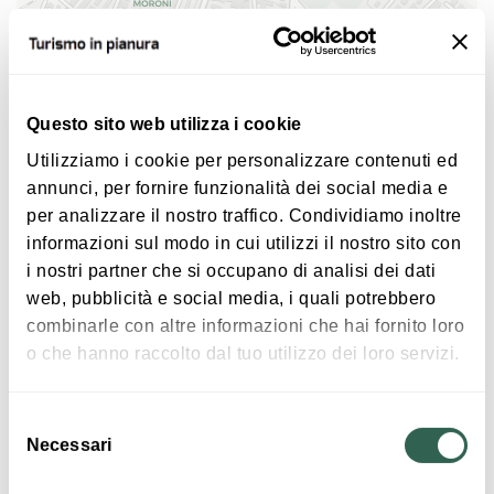
Domenica 5 luglio - Papeete Beach Tour: la riviera
fa tappa a Molinella.
Lunedì 6 luglio - Voglio tornare negli anni 90: per
rivivere i ricordi di un periodo indimenticabile.
Questo sito web utilizza i cookie
Domenica 5 e lunedì 6 luglio - Tombola in piazza
Utilizziamo i cookie per personalizzare contenuti ed
con un montepremi complessivo di 20.000 €.
annunci, per fornire funzionalità dei social media e
per analizzare il nostro traffico. Condividiamo inoltre
Per informazioni e aggiornamenti:
|
©
contributors ©
Leaflet
OpenStreetMap
CARTO
informazioni sul modo in cui utilizzi il nostro sito con
Brés & Baràca
e
Proloco Molinella
i nostri partner che si occupano di analisi dei dati
Festa d'Estate a Molinella
web, pubblicità e social media, i quali potrebbero
combinarle con altre informazioni che hai fornito loro
40062 Molinella
o che hanno raccolto dal tuo utilizzo dei loro servizi.
COME ARRIVARE
Selezione
Necessari
del
consenso
Interessi