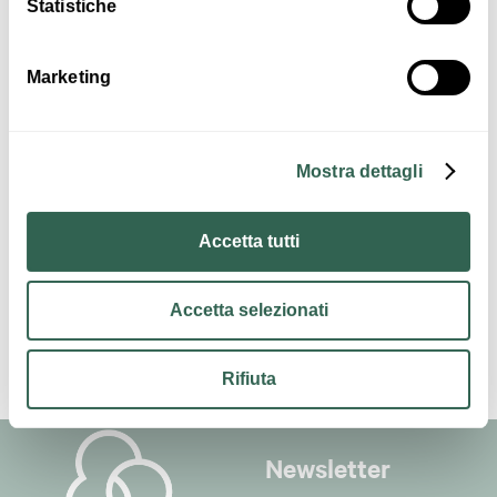
Statistiche
Marketing
Enogastronomia
Musica e
Spettacolo
Mostra dettagli
Accetta tutti
Accetta selezionati
Rifiuta
Newsletter