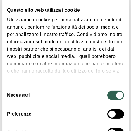
🎶 intrattenimento musicale
Questo sito web utilizza i cookie
Ingresso gratuito.
Utilizziamo i cookie per personalizzare contenuti ed
annunci, per fornire funzionalità dei social media e
per analizzare il nostro traffico. Condividiamo inoltre
informazioni sul modo in cui utilizzi il nostro sito con
i nostri partner che si occupano di analisi dei dati
web, pubblicità e social media, i quali potrebbero
|
©
contributors ©
Leaflet
OpenStreetMap
CARTO
combinarle con altre informazioni che hai fornito loro
o che hanno raccolto dal tuo utilizzo dei loro servizi.
43° Festa di Fine estate
40061 Minerbio
Selezione
Necessari
del
COME ARRIVARE
consenso
Preferenze
Interessi