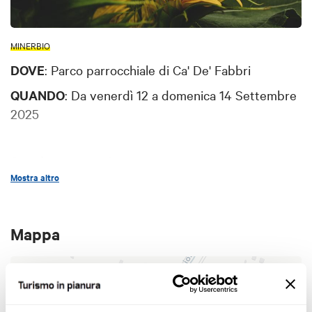
MINERBIO
DOVE
: Parco parrocchiale di Ca' De' Fabbri
QUANDO
: Da venerdì 12 a domenica 14 Settembre
2025
Stand gastronomico:
Mostra altro
- venerdì 12 e sabato 13 aperto dalle ore 19:00 alle
ore 22:30;
- domenica 14: aperto dalle ore 11:30 alle ore 14:30
Mappa
e dalle ore 19:00 alle ore 22:30.
Tutti i giorni:
+
🤹 intrattenimento bimbi
−
🎨 mostra d'arte collettiva