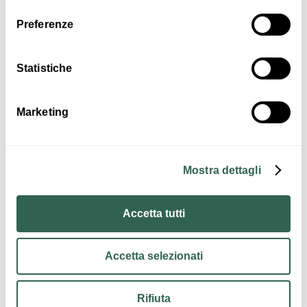
Interessi
Preferenze
Statistiche
Enogastronomia
Sport e Motori
Marketing
Mostra dettagli
Accetta tutti
Contatti
Accetta selezionati
Rifiuta