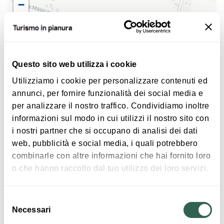
Ingresso libero
−
Questo sito web utilizza i cookie
Utilizziamo i cookie per personalizzare contenuti ed
annunci, per fornire funzionalità dei social media e
per analizzare il nostro traffico. Condividiamo inoltre
informazioni sul modo in cui utilizzi il nostro sito con
|
©
contributors ©
Leaflet
OpenStreetMap
CARTO
i nostri partner che si occupano di analisi dei dati
Festa dello Sport a San Pietro in Casale
web, pubblicità e social media, i quali potrebbero
Via della Costituzione 18
combinarle con altre informazioni che hai fornito loro
40018 San Pietro in Casale
o che hanno raccolto dal tuo utilizzo dei loro servizi.
COME ARRIVARE
Selezione
Necessari
del
consenso