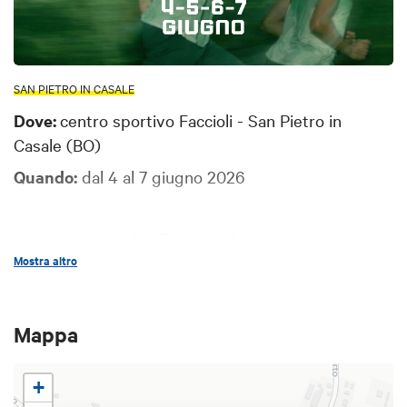
SAN PIETRO IN CASALE
Dove:
centro sportivo Faccioli - San Pietro in
Casale (BO)
Quando:
dal 4 al 7 giugno 2026
Tantissimi
tornei e dimostrazioni
di varie discipline
Mostra altro
sportive;
stand gastronomico
ogni sera dalle 19
alle 22 e domenica a pranzo dalle 12 alle 14 (con
possibilità di asporto);
concerti e DJ set
.
Mappa
Il
programma completo
è disponibile
qui
+