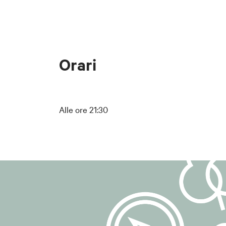
Il Responsabile
Lepida ScpA.
Per contattare 
Orari
e-mail:
dpo-tea
PEC:
segreteria
## 3. Finalità 
Alle ore 21:30
I dati personali
gestire l'iscriz
inviare comunicaz
alle comunicazi
gestire eventual
## 4. Base giu
La base giuridic
lett. a) del GDP