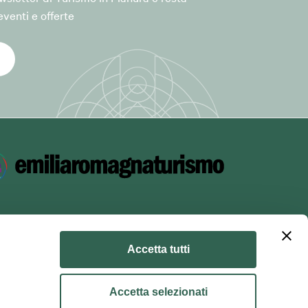
iceità del
venti e offerte
el servizio,
modulo di
forma (ad
ella
Accetta tutti
principi di
GDPR,
Accetta selezionati
dei dati.