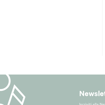
 della Protezione dei Dati (Data Protection Officer - DPO) de
il DPO:
m@lepida.it
@pec.lepida.it
del trattamento
 conferiti dall'interessato sono trattati esclusivamente per:
ione al servizio di newsletter del Comune;
ioni informative relative alle attività, ai servizi, agli eventi, a
oni istituzionali del Comune di San Giovanni in Persiceto;
i richieste di cancellazione dal servizio.
ridica del trattamento
a del trattamento è il "consenso dell'interessato", ai sensi dell'a
Newsle
R.
Iscriviti alla 