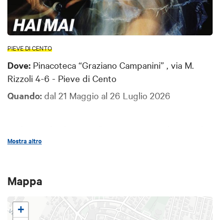
PIEVE DI CENTO
Dove:
Pinacoteca “Graziano Campanini” , via M.
Rizzoli 4-6 - Pieve di Cento
Quando:
dal 21 Maggio al 26 Luglio 2026
La fotografia di Henry Ruggeri incontra la voce di
Mostra altro
Massimo Cotto in una mostra interattiva senza
precedenti. Tra gli ospiti attesi durante la
rassegna: Marky Ramone, Bandabardò e Mauro
Mappa
Ermanno Giovanardi.
Ingresso Libero
+