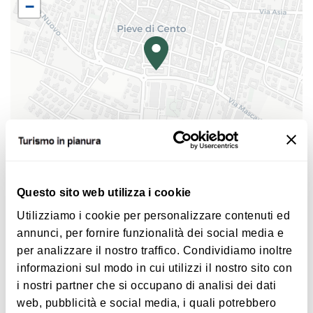
−
Inaugurazione 21 maggio 2026 ore 18:30
ORARI:
venerdì 17-21, sabato 10-13 e 17-21,
domenica 10-13 e 16-20
Per maggiori informazioni, visita il sito
cliccando
qui
|
©
contributors ©
Leaflet
OpenStreetMap
CARTO
Questo sito web utilizza i cookie
Mostra interattiva “Pictures of you”
Utilizziamo i cookie per personalizzare contenuti ed
Via Marco Rizzoli 4
annunci, per fornire funzionalità dei social media e
40066 Pieve di Cento
per analizzare il nostro traffico. Condividiamo inoltre
COME ARRIVARE
informazioni sul modo in cui utilizzi il nostro sito con
i nostri partner che si occupano di analisi dei dati
web, pubblicità e social media, i quali potrebbero