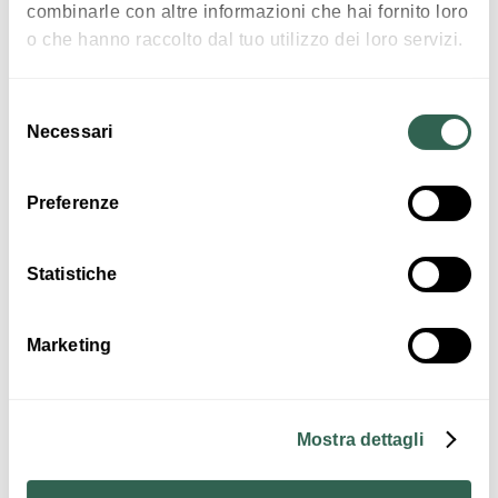
combinarle con altre informazioni che hai fornito loro
Interessi
o che hanno raccolto dal tuo utilizzo dei loro servizi.
Selezione
Necessari
del
Arte e Cultura
consenso
Preferenze
Statistiche
Marketing
Orari
Venerdì
venerdì 17-21
Mostra dettagli