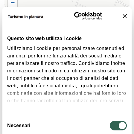
−
ore 18:30 | apertura bar e gelateria
ore 19:30 | apertura ristorante
Questo sito web utilizza i cookie
Per il programma completo e maggiori
informazioni:
Utilizziamo i cookie per personalizzare contenuti ed
annunci, per fornire funzionalità dei social media e
IG Carnevale di Decima
/
Facebook Carnevale di
per analizzare il nostro traffico. Condividiamo inoltre
Decima
informazioni sul modo in cui utilizzi il nostro sito con
|
©
contributors ©
Leaflet
OpenStreetMap
CARTO
i nostri partner che si occupano di analisi dei dati
Sagra del cocomero e del melone
web, pubblicità e social media, i quali potrebbero
Via Fossetta 1B
combinarle con altre informazioni che hai fornito loro
40017 San Giovanni in Persiceto
o che hanno raccolto dal tuo utilizzo dei loro servizi.
COME ARRIVARE
Selezione
Necessari
del
consenso