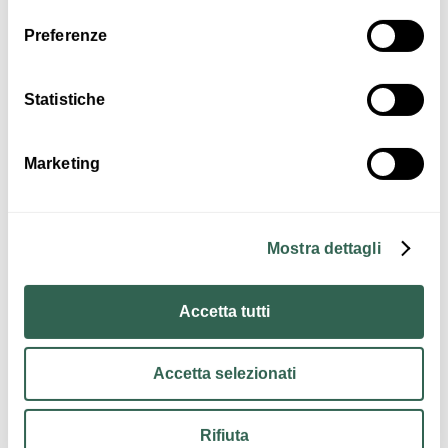
Interessi
Preferenze
Statistiche
Enogastronomia
Marketing
Mostra dettagli
Accetta tutti
Contatti
Accetta selezionati
Rifiuta