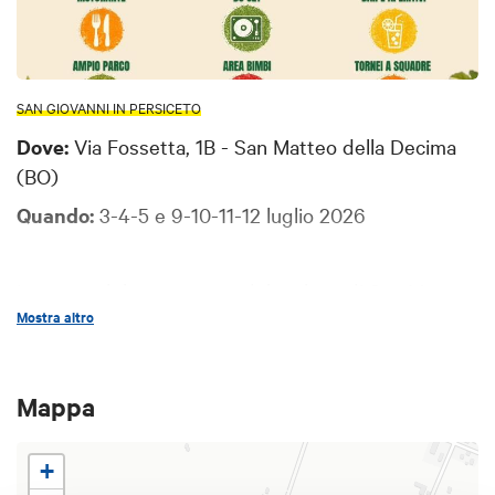
SAN GIOVANNI IN PERSICETO
Dove:
Via Fossetta, 1B - San Matteo della Decima
(BO)
Quando:
3-4-5 e 9-10-11-12 luglio 2026
La sagra del cocomero e del melone di San Matteo
Mostra altro
della Decima giunge alla sua 33esima edizione!
L'ampio parco sarà animato da un ristorante, un bar
Mappa
gelateria, DJ set, un'area bimbi e dei tornei a
squadre.
+