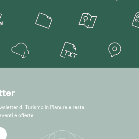
lle iniziative e
rt. 6, par. 1,
iceità del
tter
el servizio,
Newsletter di Turismo in Pianura e resta
venti e offerte
modulo di
forma (ad