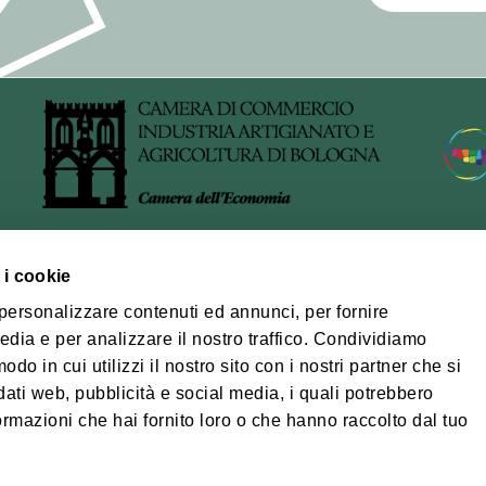
ccesso, data e ora dell'iscrizione, conferma dell'iscrizione e d
 del trattamento
vviene con strumenti informatici e telematici, nel rispetto dei 
tezza, trasparenza, minimizzazione e riservatezza previsti dal 
e tecniche e organizzative adeguate a garantire la sicurezza 
bili del trattamento
 tecnica del servizio di newsletter il Comune si avvale della p
 i cookie
i fornitore opera quale Responsabile del trattamento ai sensi del
ra bolognese
 personalizzare contenuti ed annunci, per fornire
 di apposito contratto o altro atto giuridico.
edia e per analizzare il nostro traffico. Condividiamo
orio Turistico Bologna-
odo in cui utilizzi il nostro sito con i nostri partner che si
na
zione e diffusione dei dati
dati web, pubblicità e social media, i quali potrebbero
ibilità
Privacy policy
Coo
 non saranno diffusi.
ormazioni che hai fornito loro o che hanno raccolto dal tuo
© Città metropolita
 comunicati esclusivamente a soggetti autorizzati al trattam
fiscale/Partita IVA