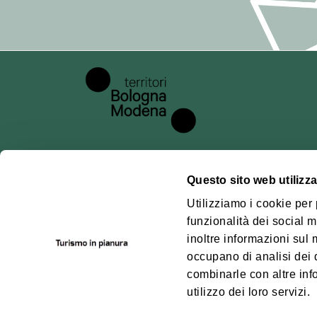
esempio log di a
cancellazione).
## 6. Modalità
Il trattamento a
liceità, corret
adottando misur
## 7. Responsa
Per la gestione
Questo sito web utilizza
Voxmail
, il cu
Chi siamo
Pianu
Utilizziamo i cookie per
GDPR, sulla base
funzionalità dei social m
Dove siamo
Territ
inoltre informazioni sul m
Mode
## 8. Comunica
Contatti
occupano di analisi dei 
Access
I dati personali
Come arrivare
combinarle con altre inf
utilizzo dei loro servizi.
Potranno essere