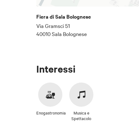
la provincia di Bologna.
Fiera di Sala Bolognese
Via Gramsci 51
Indirizzo email
40010 Sala Bolognese
L'indirizzo al quale des
Interessi
Di seguito tro
Non perde
riferimenti spe
# Informativa s
Ai sensi degli 
Giovanni in Pers
Enogastronomia
Musica e
raccolti per il s
Spettacolo
## 1. Titolare
Privacy