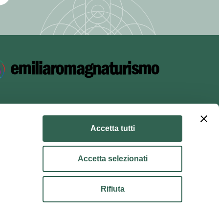
ella
principi di
GDPR,
dei dati.
iattaforma
Accetta tutti
l'art. 28 del
Accetta selezionati
kie policy
Condizioni di utilizzo
Condizioni di vendita
Rifiuta
na di Bologna, Via Zamboni, 13 40126 Bologna - Codice
ento o a
 03428581205 Centralino
051 659 8111
- Posta certificata: