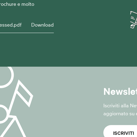
ioni informative relative alle attività, ai servizi, agli eventi, a
brochure e molto
oni istituzionali del Comune di San Giovanni in Persiceto;
i richieste di cancellazione dal servizio.
essed.pdf
Download
ridica del trattamento
a del trattamento è il "consenso dell'interessato", ai sensi dell'a
R.
 essere revocato in qualsiasi momento senza pregiudicare la l
ettuato prima della revoca.
tati
Newsle
 vengono raccolti i dati strettamente necessari all'erogazione d
Iscriviti alla 
;
aggiornato su e
ori dati forniti volontariamente dall'interessato attraverso il 
essere trattati dati tecnici relativi alla gestione della piatta
ISCRIVITI