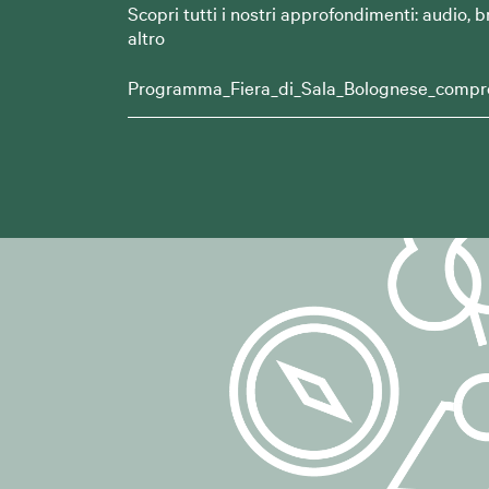
inviare comunicaz
Scopri tutti i nostri approfondimenti: audio, 
altro
alle comunicazi
gestire eventual
Programma_Fiera_di_Sala_Bolognese_compr
## 4. Base giu
La base giuridic
lett. a) del GDP
Il consenso può
trattamento eff
## 5. Dati trat
Per l'iscrizione
quali:
indirizzo e-mail
eventuali ulteri
iscrizione.
Possono inoltre 