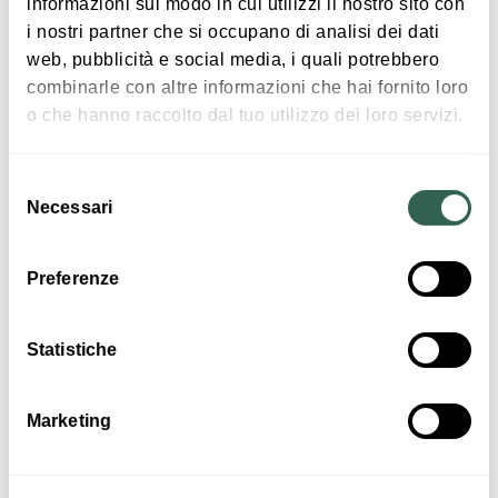
informazioni sul modo in cui utilizzi il nostro sito con
Ingresso
i nostri partner che si occupano di analisi dei dati
web, pubblicità e social media, i quali potrebbero
combinarle con altre informazioni che hai fornito loro
o che hanno raccolto dal tuo utilizzo dei loro servizi.
gratuito
Selezione
Necessari
Approfondimenti
del
consenso
Preferenze
Statistiche
Orari
Marketing
Dalle 9:00 alle 19:00