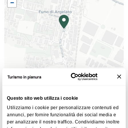
−
Dalle ore 17.00
spettacolo itinerante
lungo la via
Galliera.
|
©
contributors ©
Leaflet
OpenStreetMap
CARTO
Fiera d'Autunno a Funo di Argelato
Via Galliera
Argelato
Questo sito web utilizza i cookie
Utilizziamo i cookie per personalizzare contenuti ed
COME ARRIVARE
annunci, per fornire funzionalità dei social media e
per analizzare il nostro traffico. Condividiamo inoltre