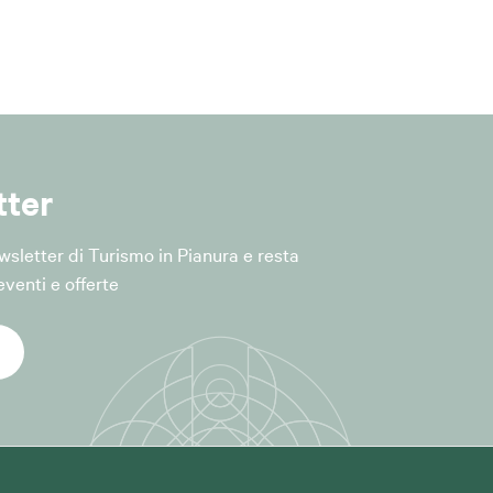
tter
lle iniziative e
Newsletter di Turismo in Pianura e resta
venti e offerte
rt. 6, par. 1,
iceità del