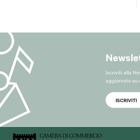
m@lepida.it
@pec.lepida.it
del trattamento
 conferiti dall'interessato sono trattati esclusivamente per:
ione al servizio di newsletter del Comune;
Newsle
ioni informative relative alle attività, ai servizi, agli eventi, a
oni istituzionali del Comune di San Giovanni in Persiceto;
i richieste di cancellazione dal servizio.
Iscriviti alla 
ridica del trattamento
aggiornato su e
a del trattamento è il "consenso dell'interessato", ai sensi dell'a
R.
ISCRIVITI
 essere revocato in qualsiasi momento senza pregiudicare la l
ettuato prima della revoca.
tati