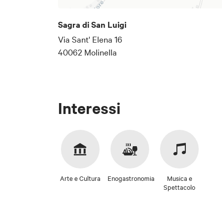
# Informativa s
Ai sensi degli 
Sagra di San Luigi
Giovanni in Pers
Via Sant' Elena 16
raccolti per il s
40062 Molinella
## 1. Titolare
Privacy
Il Titolare del 
Acconsento al trattame
70, 40017 San G
Interessi
E-mail: [inserir
Telefono: [inser
## 2. Responsa
Il Responsabile
Arte e Cultura
Enogastronomia
Musica e
Spettacolo
Lepida ScpA.
Per contattare 