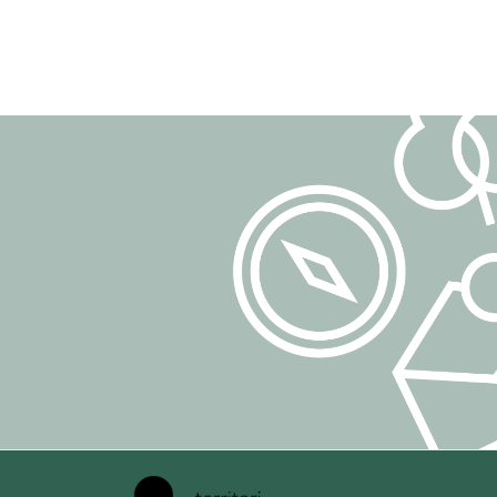
e-mail:
dpo-tea
PEC:
segreteria
## 3. Finalità 
I dati personali
gestire l'iscriz
inviare comunicaz
alle comunicazi
gestire eventual
## 4. Base giu
La base giuridic
lett. a) del GDP
Il consenso può
trattamento eff
## 5. Dati trat