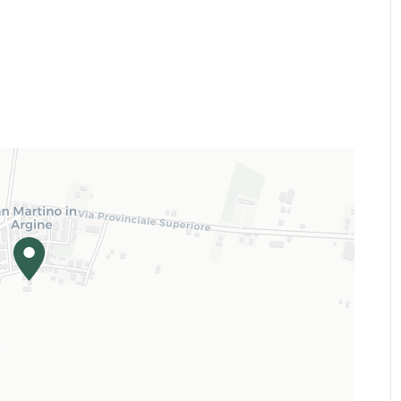
mune di Molinella
ideri ricevere le newsletter.
vi un testo conforme al GDPR (Regolamento UE 2016/679) da a
cifici del Comune e dell'eventuale URL della piattaforma Voxm