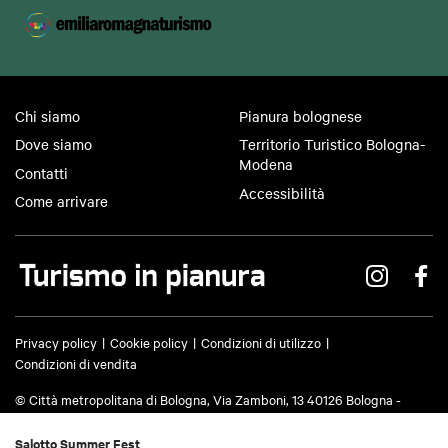
Chi siamo
Pianura bolognese
Dove siamo
Territorio Turistico Bologna-
Modena
Contatti
Accessibilità
Come arrivare
Privacy policy
Cookie policy
Condizioni di utilizzo
Condizioni di vendita
© Città metropolitana di Bologna, Via Zamboni, 13 40126 Bologna -
Codice fiscale/Partita IVA 03428581205 Centralino
051 659 8111
- Posta
certificata:
cm.bo@cert.cittametropolitana.bo.it
Salotto Summer Fest