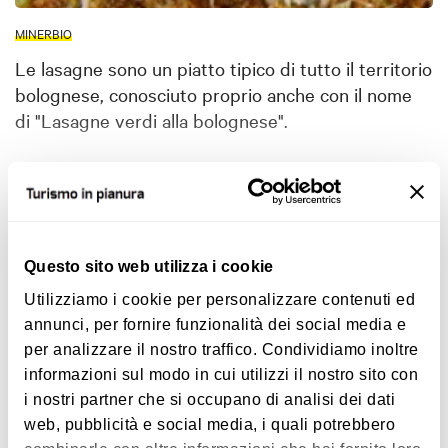
MINERBIO
Le lasagne sono un piatto tipico di tutto il territorio
bolognese, conosciuto proprio anche con il nome
di "Lasagne verdi alla bolognese".
A seconda di chi le cucina, si possono avere
diverse versioni delle lasagne e in ogni casa
Mostra altro
vengono tramandate le ricette di famiglia. La
versione della ricetta qui riportata è quella di una
Questo sito web utilizza i cookie
farmacista di Minerbio, Anna Tugnoli Bertuzzi, ed è
Interessi
Utilizziamo i cookie per personalizzare contenuti ed
stata raccolta da Maurizio Garuti per il libro
Donne
annunci, per fornire funzionalità dei social media e
e ricette della prateria bolognese
(edizioni Artiere,
per analizzare il nostro traffico. Condividiamo inoltre
Bologna, 2000).
informazioni sul modo in cui utilizzi il nostro sito con
i nostri partner che si occupano di analisi dei dati
Enogastronomia
web, pubblicità e social media, i quali potrebbero
Ingredienti per la pasta
: