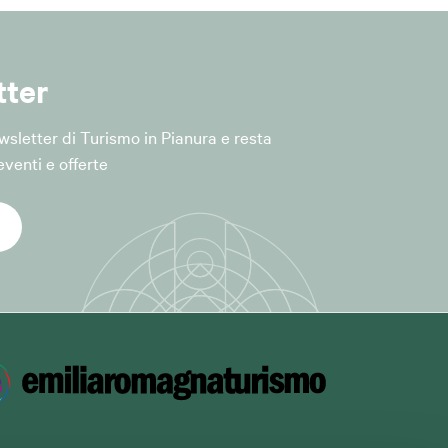
tter
l Comune è
Newsletter di Turismo in Pianura e resta
venti e offerte
lle iniziative e