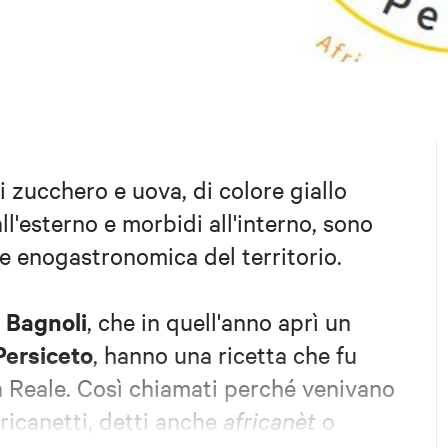
di zucchero e uova, di colore giallo
all'esterno e morbidi all'interno, sono
ne enogastronomica del territorio.
 Bagnoli
, che in quell'anno aprì un
Persiceto
, hanno una ricetta che fu
 Reale. Così chiamati perché venivano
fricanetti, detti anche
africanèt
o