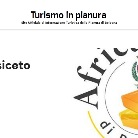
Sito Ufficiale di Informazione Turistica della Pianura di Bologna
siceto