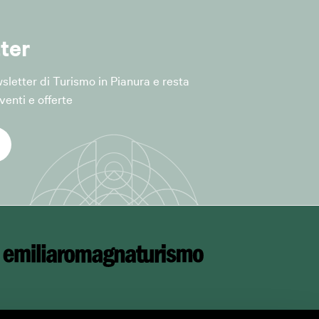
ter
ewsletter di Turismo in Pianura e resta
lle iniziative e
enti e offerte
rt. 6, par. 1,
iceità del
el servizio,