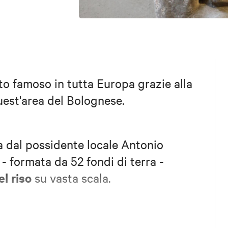
ato famoso in tutta Europa grazie alla
est'area del Bolognese.
 dal possidente locale Antonio
- formata da 52 fondi di terra -
el riso
su vasta scala.
Ducato
 questa tenuta del titolo di “