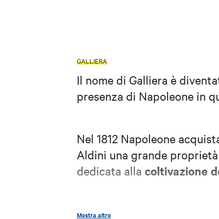
GALLIERA
Il nome di Galliera è divent
presenza di Napoleone in qu
Nel 1812 Napoleone acquista
Aldini una grande proprietà 
coltivazione d
dedicata alla
Nel 1813 l'imperatore investe
Mostra altro