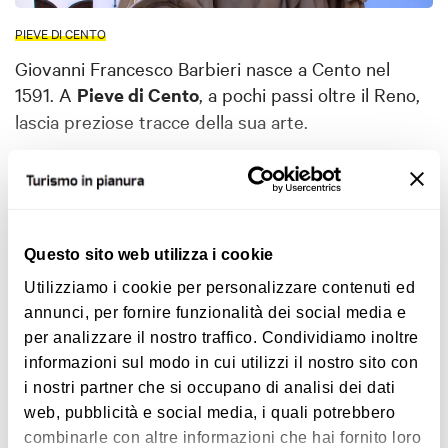
PIEVE DI CENTO
Giovanni Francesco Barbieri nasce a Cento nel
1591. A
Pieve di Cento
, a pochi passi oltre il Reno,
lascia preziose tracce della sua arte.
Detto il Guercino a causa di un occhio guercio, è
uno dei massimi esponenti della grande stagione
del
Mostra altro
Seicento emiliano
.
Questo sito web utilizza i cookie
Fondamentale per la sua formazione artistica è
Utilizziamo i cookie per personalizzare contenuti ed
Interessi
l'incontro con
Ludovico Carracci
, che lo inserisce
annunci, per fornire funzionalità dei social media e
nell'ambiente culturale bolognese. Guercino
per analizzare il nostro traffico. Condividiamo inoltre
sviluppa poi uno stile personale, coerente coi
informazioni sul modo in cui utilizzi il nostro sito con
dettami dell'estetica barocca senza mai rinunciare a
i nostri partner che si occupano di analisi dei dati
quelle istanze di verità proprie della lezione
web, pubblicità e social media, i quali potrebbero
Lifestyle
carraccesca.
combinarle con altre informazioni che hai fornito loro