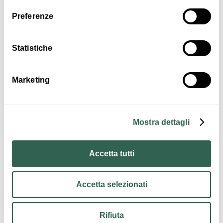
Preferenze
Art & Culture
Statistiche
Marketing
Mostra dettagli
Insights
For more informations:
Accetta tutti
IAT-R Pianura Bolognese - Tourist Infopoint
Via Cento 9/A, San Giovanni in Persiceto (BO)
Accetta selezionati
Tel: +39 051 6812955 WhatsApp: +39 348 731 8029
Mail: cultura.turismo@comunepersiceto.it
Rifiuta