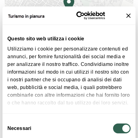
Questo sito web utilizza i cookie
Utilizziamo i cookie per personalizzare contenuti ed
|
©
contributors ©
Leaflet
OpenStreetMap
CARTO
annunci, per fornire funzionalità dei social media e
per analizzare il nostro traffico. Condividiamo inoltre
Piazzetta Betlemme
informazioni sul modo in cui utilizzi il nostro sito con
Piazzetta Betlemme, alla fine di via Betlemme
i nostri partner che si occupano di analisi dei dati
40017 San Giovanni in Persiceto
web, pubblicità e social media, i quali potrebbero
combinarle con altre informazioni che hai fornito loro
HOW TO GET THERE
o che hanno raccolto dal tuo utilizzo dei loro servizi.
Selezione
Interests
Necessari
del
consenso