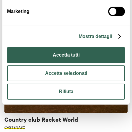
Marketing
Palazzetto dello sport di Castenaso
CASTENASO
Mostra dettagli
SPORT AND MOTOR PLACES
Accetta tutti
Accetta selezionati
Rifiuta
Country club Racket World
CASTENASO