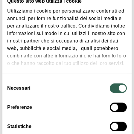
Questo sito web utilizza i cookie
Utilizziamo i cookie per personalizzare contenuti ed
annunci, per fornire funzionalità dei social media e
per analizzare il nostro traffico. Condividiamo inoltre
informazioni sul modo in cui utilizzi il nostro sito con
i nostri partner che si occupano di analisi dei dati
web, pubblicità e social media, i quali potrebbero
Crevalcore' s sport centre
combinarle con altre informazioni che hai fornito loro
CREVALCORE
o che hanno raccolto dal tuo utilizzo dei loro servizi.
Selezione
SPORT AND MOTOR PLACES
Necessari
del
consenso
Preferenze
Statistiche