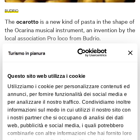
BUDRIO
The
ocarotto
is a new kind of pasta in the shape of
the Ocarina musical instrument, an invention by the
local association Pro loco from Budrio.
The ocarotti are served on the menu of Budrio's
food stalls at events such as “Agribù” and
Show more
“Primaveranda”.
Questo sito web utilizza i cookie
Utilizziamo i cookie per personalizzare contenuti ed
Interests
annunci, per fornire funzionalità dei social media e
“The ocarotti were
invented in 2007
for the
per analizzare il nostro traffico. Condividiamo inoltre
biennal festival of ocarina", explains Leda Carisi,
informazioni sul modo in cui utilizzi il nostro sito con
vice president of the local association Pro loco and
i nostri partner che si occupano di analisi dei dati
responsible of the kitchens set up for local events.
web, pubblicità e social media, i quali potrebbero
The filling is based of fresh
ricotta cheese
made
Food & Wine
combinarle con altre informazioni che hai fornito loro
by a local producer,
potatoes from Bologna
and