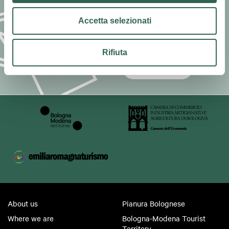
Sign up for our newsletter
Accetta selezionati
and stay updated on events
and offers.
Rifiuta
SUBSCRIBE
About us
Pianura Bolognese
Where we are
Bologna-Modena Tourist
Territory